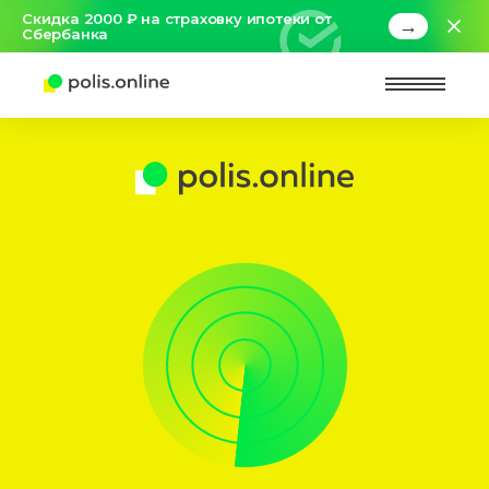
Скидка 2000 ₽ на страховку ипотеки от
→
Сбербанка
Найт