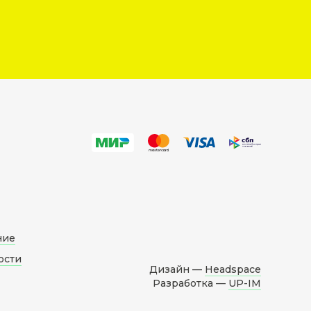
ние
ости
Дизайн —
Headspace
Разработка —
UP-IM