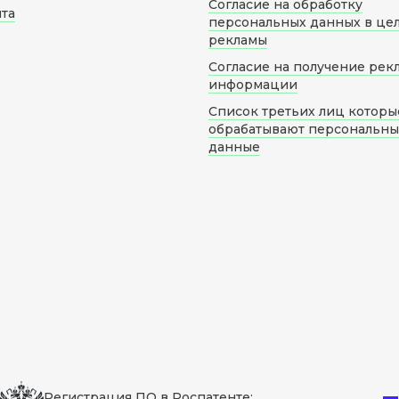
Согласие на обработку
йта
персональных данных в це
рекламы
Согласие на получение рек
информации
Список третьих лиц которы
обрабатывают персональн
данные
Регистрация ПО в Роспатенте: