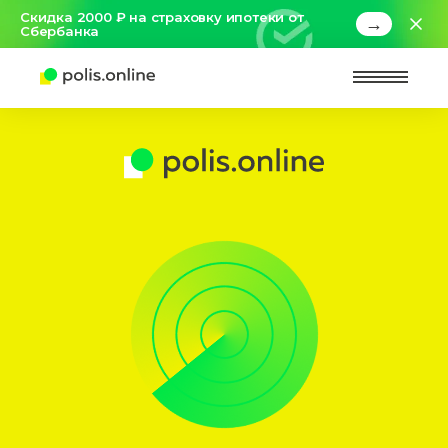
Скидка 2000 ₽ на страховку ипотеки от
→
Сбербанка
Найт