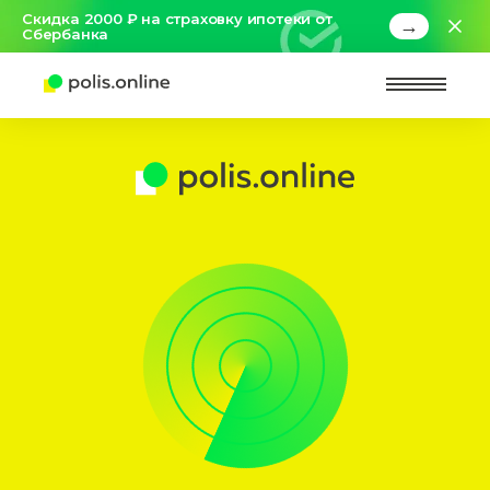
Скидка 2000 ₽ на страховку ипотеки от
→
Сбербанка
Найт