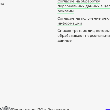
Согласие на обработку
йта
персональных данных в це
рекламы
Согласие на получение рек
информации
Список третьих лиц которы
обрабатывают персональн
данные
Регистрация ПО в Роспатенте: