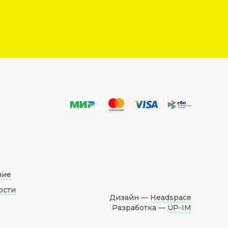
ние
ости
Дизайн —
Headspace
Разработка —
UP-IM