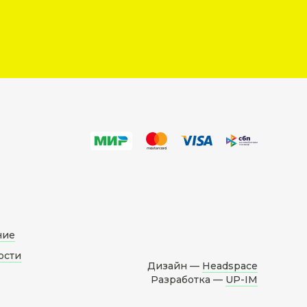
ние
ости
Дизайн —
Headspace
Разработка —
UP-IM