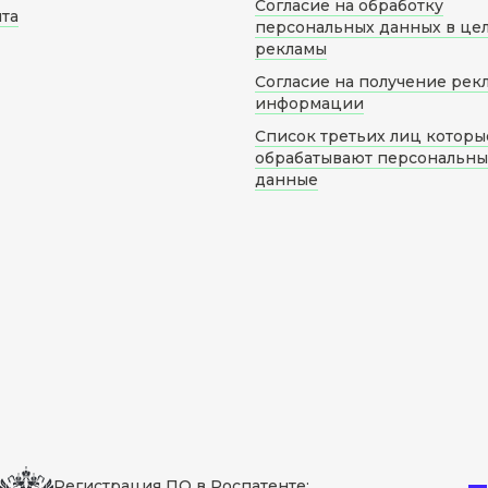
Согласие на обработку
йта
персональных данных в це
рекламы
Согласие на получение рек
информации
Список третьих лиц которы
обрабатывают персональн
данные
Регистрация ПО в Роспатенте: