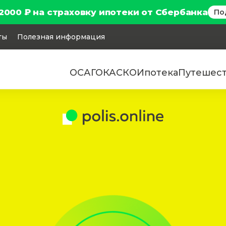
2000 ₽ на страховку ипотеки от Сбербанка
По
ты
Полезная информация
ОСАГО
КАСКО
Ипотека
Путешес