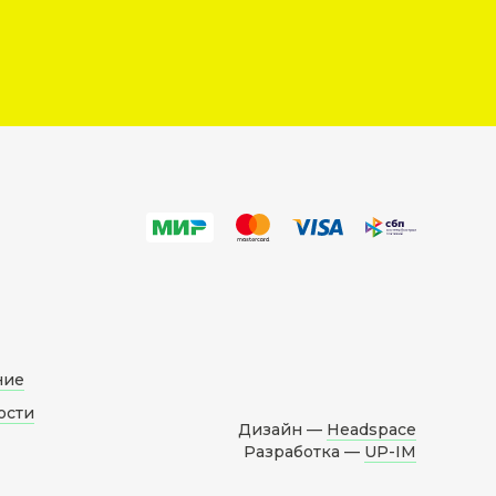
ние
ости
Дизайн —
Headspace
Разработка —
UP-IM