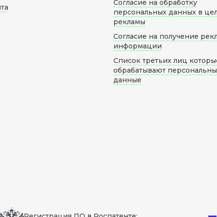
Согласие на обработку
йта
персональных данных в це
рекламы
Согласие на получение рек
информации
Список третьих лиц которы
обрабатывают персональн
данные
Регистрация ПО в Роспатенте: