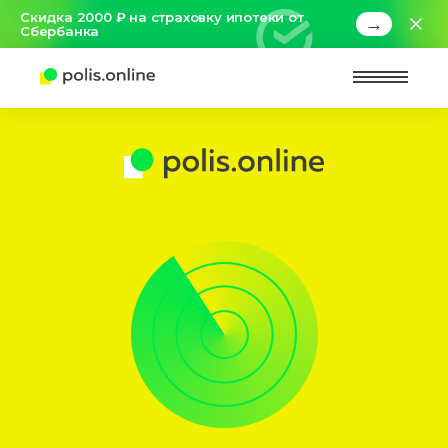
Скидка 2000 ₽ на страховку ипотеки от
→
Сбербанка
Найт