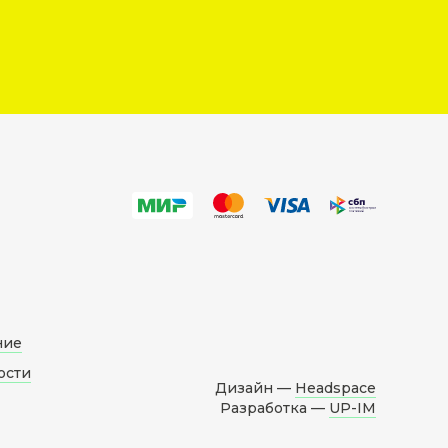
ние
ости
Дизайн —
Headspace
Разработка —
UP-IM