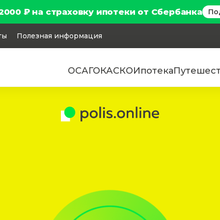
2000 ₽ на страховку ипотеки от Сбербанка
По
ты
Полезная информация
ОСАГО
КАСКО
Ипотека
Путешес