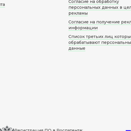
Согласие на обработку
йта
персональных данных в це
рекламы
Согласие на получение рек
информации
Список третьих лиц которы
обрабатывают персональн
данные
Регистрация ПО в Роспатенте: