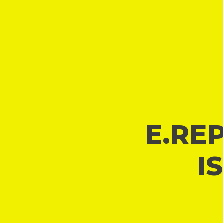
E.REP
I