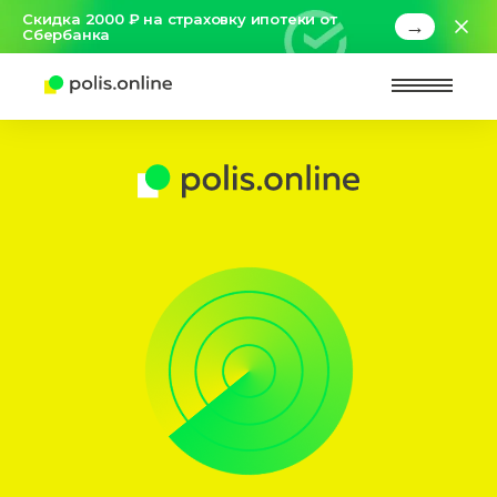
Скидка 2000 ₽ на страховку ипотеки от
→
Сбербанка
Найт