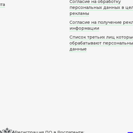
Согласие на обработку
йта
персональных данных в це
рекламы
Согласие на получение рек
информации
Список третьих лиц которы
обрабатывают персональн
данные
Регистрация ПО в Роспатенте: