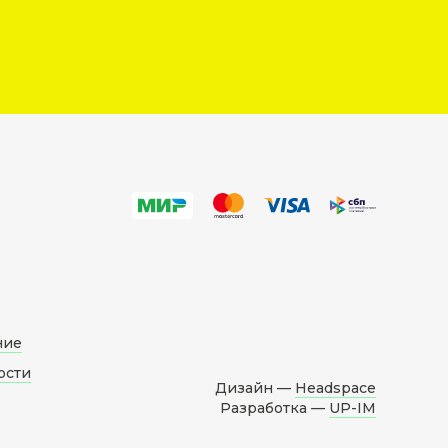
ние
ости
Дизайн —
Headspace
Разработка —
UP-IM