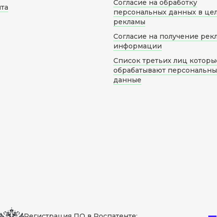
Согласие на обработку
йта
персональных данных в це
рекламы
Согласие на получение рек
информации
Список третьих лиц которы
обрабатывают персональн
данные
Регистрация ПО в Роспатенте: