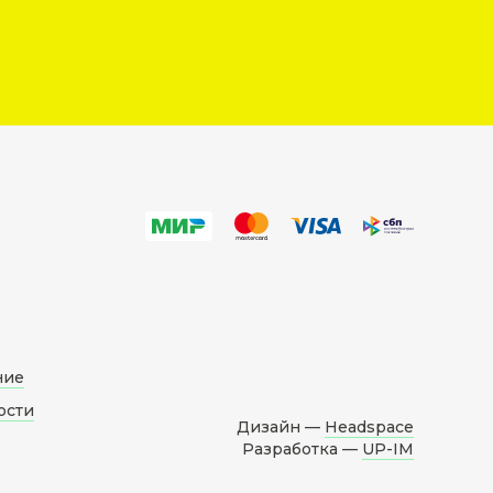
ние
ости
Дизайн —
Headspace
Разработка —
UP-IM