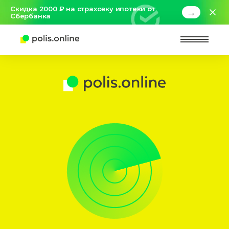
Скидка 2000 ₽ на страховку ипотеки от
→
Сбербанка
Найт