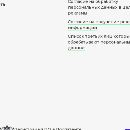
Согласие на обработку
йта
персональных данных в це
рекламы
Согласие на получение рек
информации
Список третьих лиц которы
обрабатывают персональн
данные
Регистрация ПО в Роспатенте: