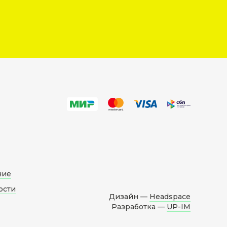
ние
ости
Дизайн —
Headspace
Разработка —
UP-IM