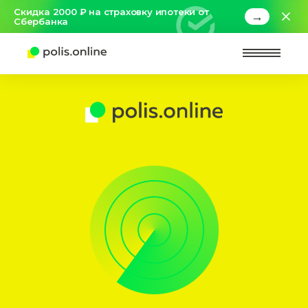
Скидка 2000 ₽ на страховку ипотеки от
→
Сбербанка
Найт