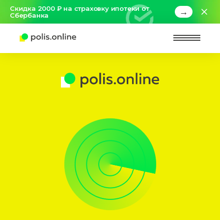
Скидка 2000 ₽ на страховку ипотеки от
→
Сбербанка
Найт