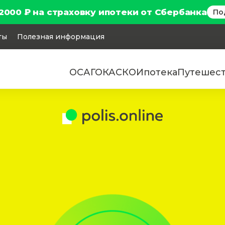
2000 ₽ на страховку ипотеки от Сбербанка
По
ты
Полезная информация
ОСАГО
КАСКО
Ипотека
Путешес