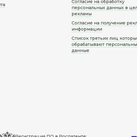
Согласие на обработку
йта
персональных данных в це
рекламы
Согласие на получение рек
информации
Список третьих лиц которы
обрабатывают персональн
данные
Регистрация ПО в Роспатенте: