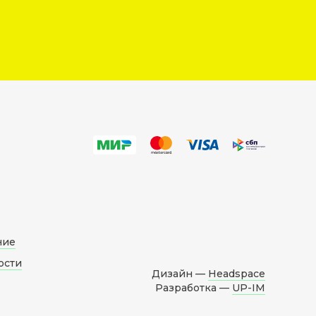
ние
ости
Дизайн —
Headspace
Разработка —
UP-IM