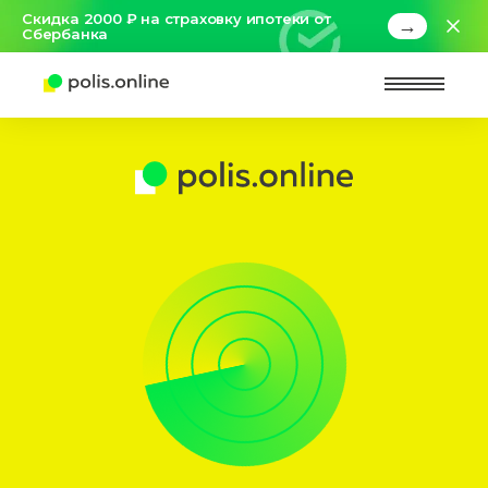
Скидка 2000 ₽ на страховку ипотеки от
→
Сбербанка
Найт