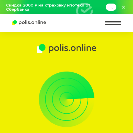
Скидка 2000 ₽ на страховку ипотеки от
→
Сбербанка
Найт