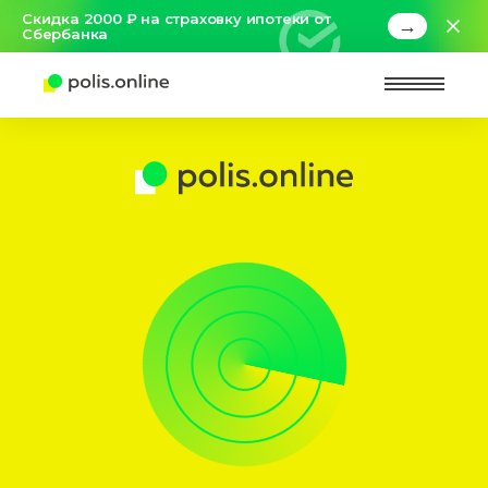
Скидка 2000 ₽ на страховку ипотеки от
→
Сбербанка
Найт