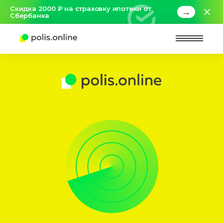
Скидка 2000 ₽ на страховку ипотеки от
→
Сбербанка
Найт