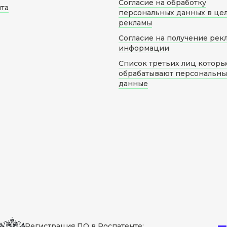
Согласие на обработку
йта
персональных данных в це
рекламы
Согласие на получение рек
информации
Список третьих лиц которы
обрабатывают персональн
данные
Регистрация ПО в Роспатенте: