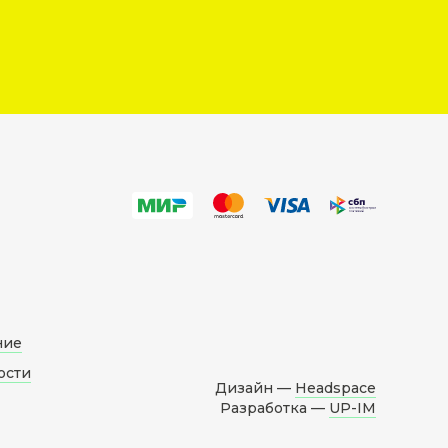
ние
ости
Дизайн —
Headspace
Разработка —
UP-IM