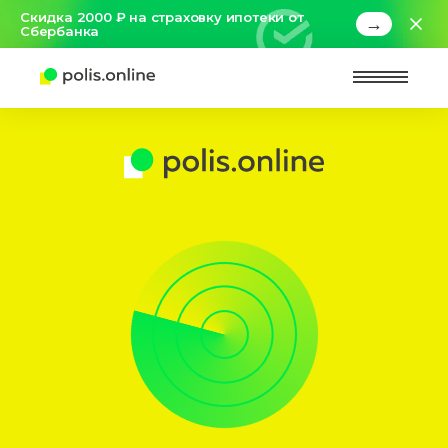
Скидка 2000 ₽ на страховку ипотеки от
→
Сбербанка
Найт