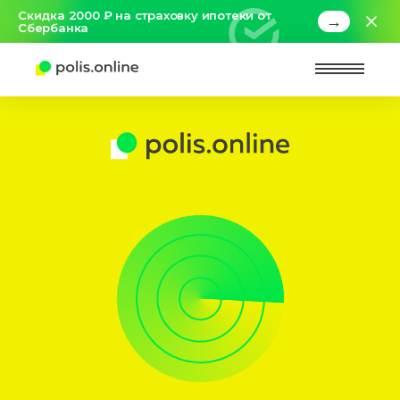
Скидка 2000 ₽ на страховку ипотеки от
→
Сбербанка
Найт