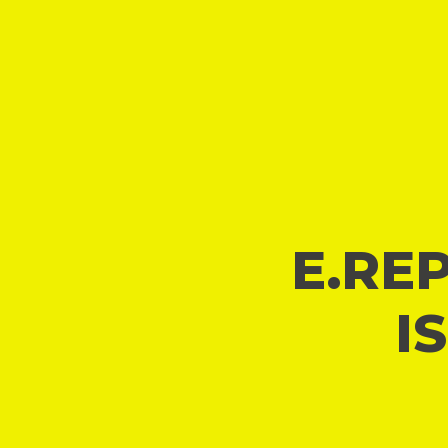
E.REP
I