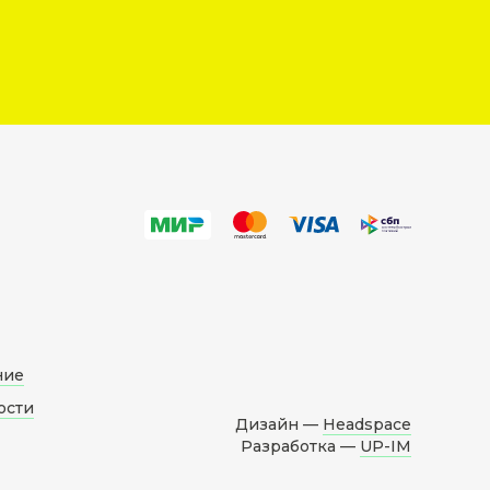
ние
ости
Дизайн —
Headspace
Разработка —
UP-IM