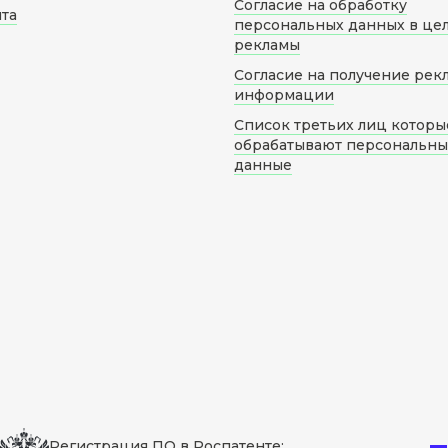
Согласие на обработку
йта
персональных данных в це
рекламы
Согласие на получение рек
информации
Список третьих лиц которы
обрабатывают персональн
данные
Регистрация ПО в Роспатенте: