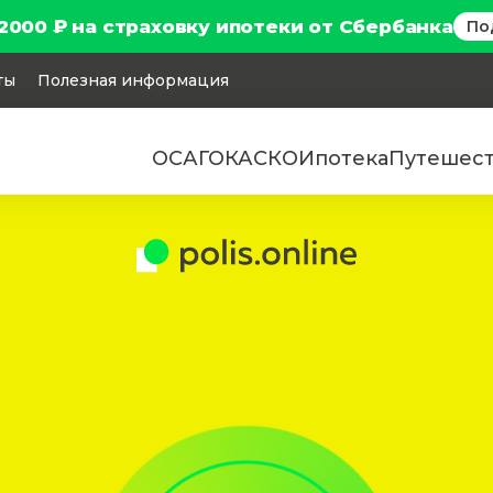
2000 ₽ на страховку ипотеки от Сбербанка
По
ты
Полезная информация
ОСАГО
КАСКО
Ипотека
Путешес