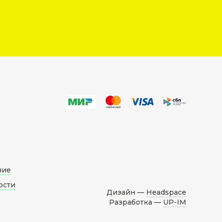
ние
ости
Дизайн —
Headspace
Разработка —
UP-IM