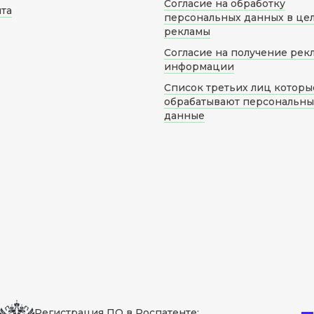
Согласие на обработку
йта
персональных данных в це
рекламы
Согласие на получение рек
информации
Список третьих лиц которы
обрабатывают персональн
данные
Регистрация ПО в Роспатенте: