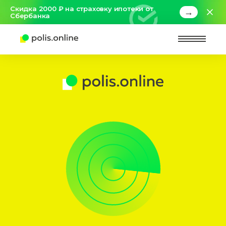
Скидка 2000 ₽ на страховку ипотеки от
→
Сбербанка
Найт