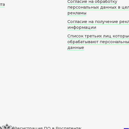
Согласие на обработку
йта
персональных данных в це
рекламы
Согласие на получение рек
информации
Список третьих лиц которы
обрабатывают персональн
данные
Регистрация ПО в Роспатенте: