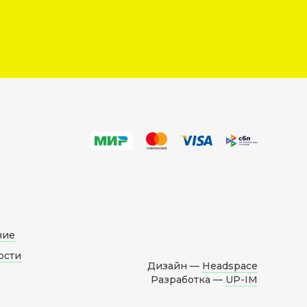
ние
ости
Дизайн —
Headspace
Разработка —
UP-IM