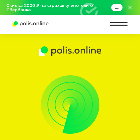
Скидка 2000 ₽ на страховку ипотеки от
→
Сбербанка
Найт