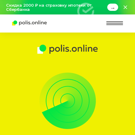
Скидка 2000 ₽ на страховку ипотеки от
→
Сбербанка
Найт