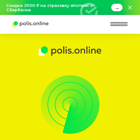
Скидка 2000 ₽ на страховку ипотеки от
→
Сбербанка
Найт