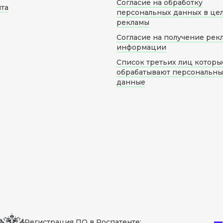
Согласие на обработку
йта
персональных данных в це
рекламы
Согласие на получение рек
информации
Список третьих лиц которы
обрабатывают персональн
данные
Регистрация ПО в Роспатенте: