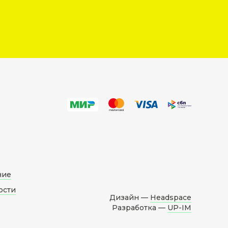
ние
ости
Дизайн —
Headspace
Разработка —
UP-IM