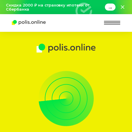
Скидка 2000 ₽ на страховку ипотеки от
→
Сбербанка
Найт