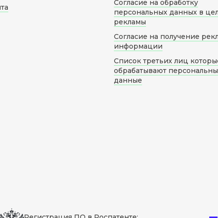
Согласие на обработку
йта
персональных данных в це
рекламы
Согласие на получение рек
информации
Список третьих лиц которы
обрабатывают персональн
данные
Регистрация ПО в Роспатенте: