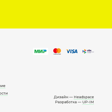
ние
ости
Дизайн —
Headspace
Разработка —
UP-IM