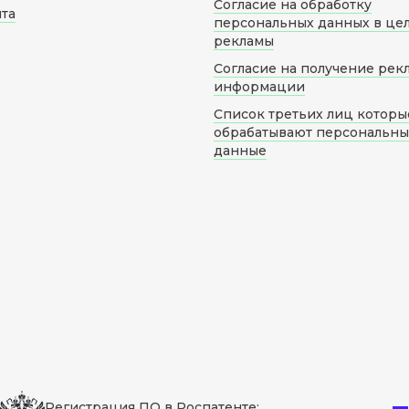
Согласие на обработку
йта
персональных данных в це
рекламы
Согласие на получение рек
информации
Список третьих лиц которы
обрабатывают персональн
данные
Регистрация ПО в Роспатенте: