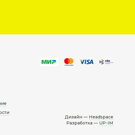
ние
ости
Дизайн —
Headspace
Разработка —
UP-IM