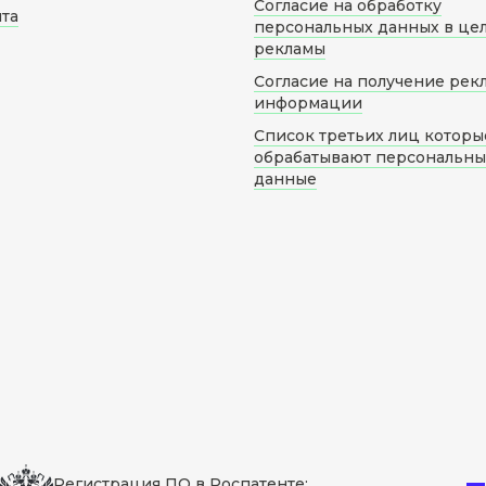
Согласие на обработку
йта
персональных данных в це
рекламы
Согласие на получение рек
информации
Список третьих лиц которы
обрабатывают персональн
данные
Регистрация ПО в Роспатенте: