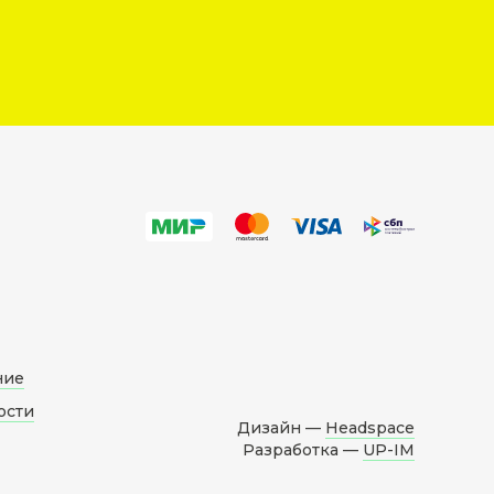
ние
ости
Дизайн —
Headspace
Разработка —
UP-IM