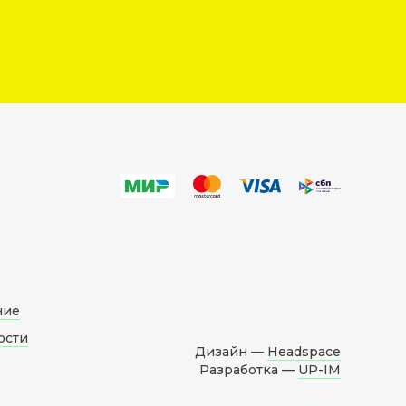
ние
ости
Дизайн —
Headspace
Разработка —
UP-IM