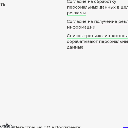
Согласие на обработку
йта
персональных данных в це
рекламы
Согласие на получение рек
информации
Список третьих лиц которы
обрабатывают персональн
данные
Регистрация ПО в Роспатенте: