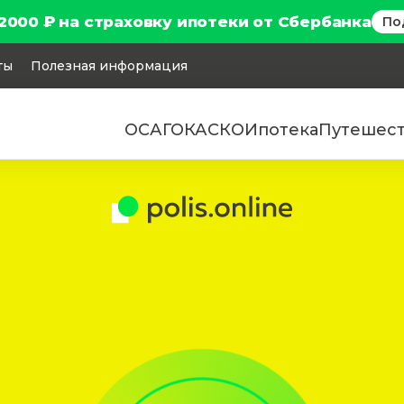
2000 ₽ на страховку ипотеки от Сбербанка
По
ты
Полезная информация
ОСАГО
КАСКО
Ипотека
Путешес