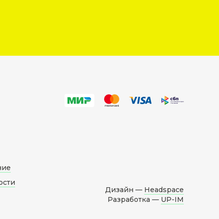
ние
ости
Дизайн —
Headspace
Разработка —
UP-IM