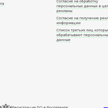
Согласие на обработку
йта
персональных данных в це
рекламы
Согласие на получение рек
информации
Список третьих лиц которы
обрабатывают персональн
данные
Регистрация ПО в Роспатенте: