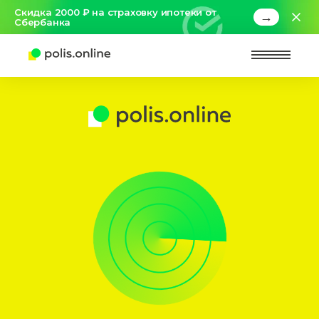
Скидка 2000 ₽ на страховку ипотеки от
→
Сбербанка
Найт