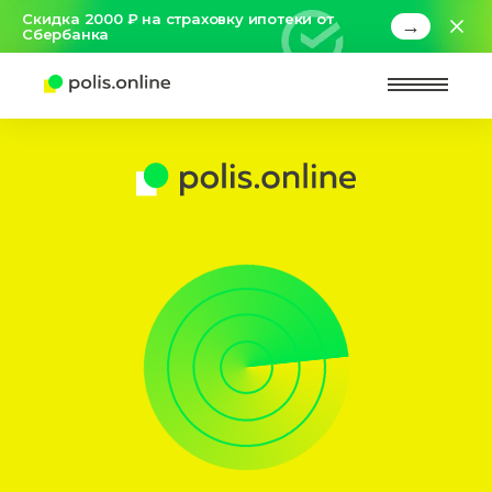
Скидка 2000 ₽ на страховку ипотеки от
→
Сбербанка
Найт