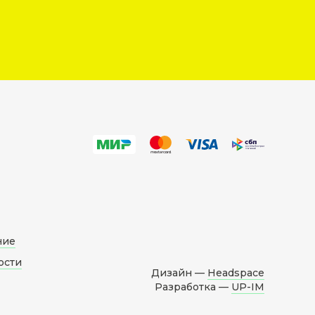
ние
ости
Дизайн —
Headspace
Разработка —
UP-IM