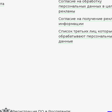
Согласие на обработку
йта
персональных данных в це
рекламы
Согласие на получение рек
информации
Список третьих лиц которы
обрабатывают персональн
данные
Регистрация ПО в Роспатенте: