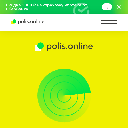
Скидка 2000 ₽ на страховку ипотеки от
→
Сбербанка
Найт