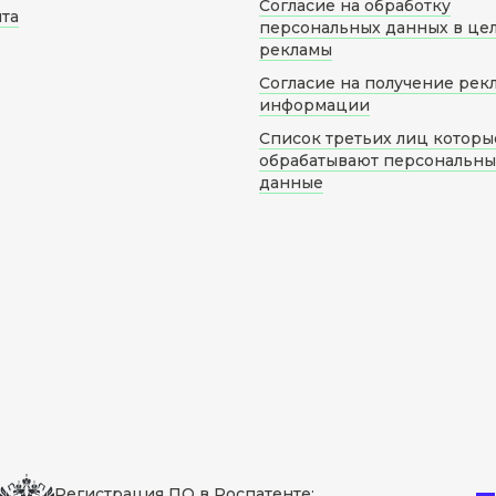
Согласие на обработку
йта
персональных данных в це
рекламы
Согласие на получение рек
информации
Список третьих лиц которы
обрабатывают персональн
данные
Регистрация ПО в Роспатенте: