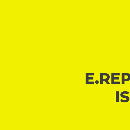
E.REP
I