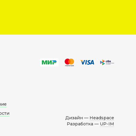
ние
ости
Дизайн —
Headspace
Разработка —
UP-IM