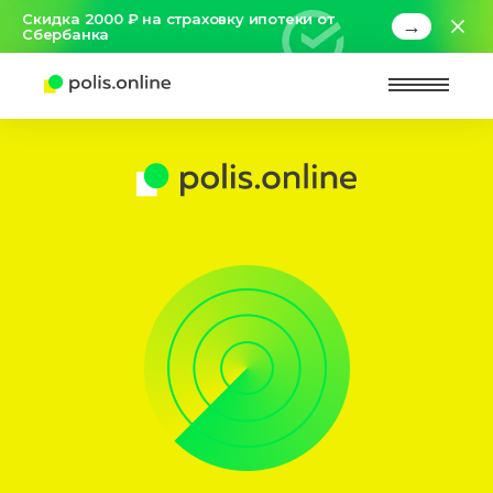
Скидка 2000 ₽ на страховку ипотеки от
→
Сбербанка
Найт