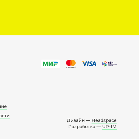
ние
ости
Дизайн —
Headspace
Разработка —
UP-IM