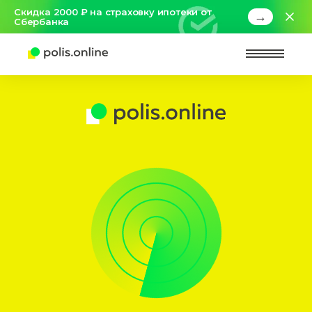
Скидка 2000 ₽ на страховку ипотеки от
→
Сбербанка
Найт