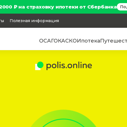
2000 ₽ на страховку ипотеки от Сбербанка
По
ты
Полезная информация
ОСАГО
КАСКО
Ипотека
Путешес