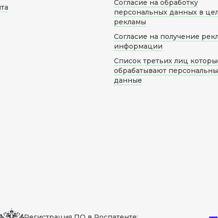
Согласие на обработку
йта
персональных данных в це
рекламы
Согласие на получение рек
информации
Список третьих лиц которы
обрабатывают персональн
данные
Регистрация ПО в Роспатенте: