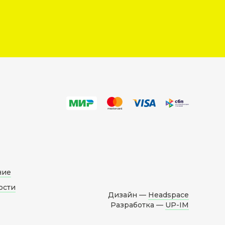
ние
ости
Дизайн —
Headspace
Разработка —
UP-IM