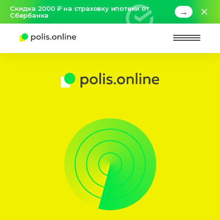
Скидка 2000 ₽ на страховку ипотеки от
→
Сбербанка
Найт