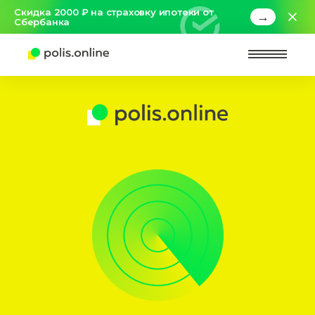
Скидка 2000 ₽ на страховку ипотеки от
→
Сбербанка
Найт