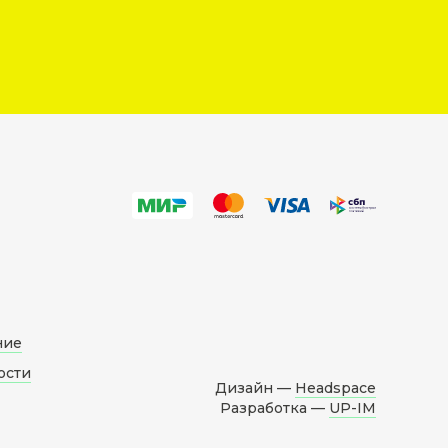
ние
ости
Дизайн —
Headspace
Разработка —
UP-IM