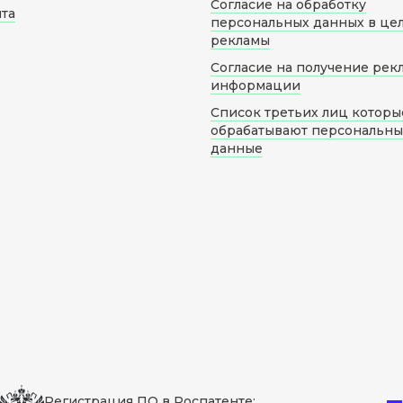
Согласие на обработку
йта
персональных данных в це
рекламы
Согласие на получение рек
информации
Список третьих лиц которы
обрабатывают персональн
данные
Регистрация ПО в Роспатенте: